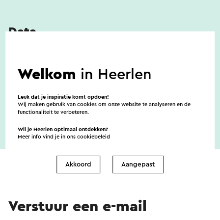
Data
5-9-2026
Welkom
in Heerlen
24-10-2026
Leuk dat je inspiratie komt opdoen!
Wij maken gebruik van cookies om onze website te analyseren en de
functionaliteit te verbeteren.
Wil je Heerlen optimaal ontdekken?
Meer info vind je in ons
cookiebeleid
Akkoord
Aangepast
Verstuur een e-mail