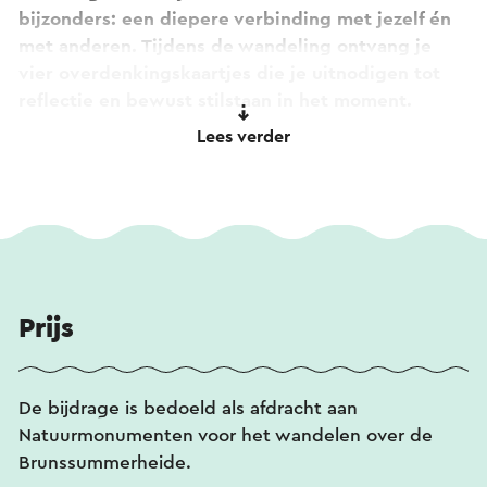
bijzonders: een diepere verbinding met jezelf én
met anderen. Tijdens de wandeling ontvang je
vier overdenkingskaartjes die je uitnodigen tot
reflectie en bewust stilstaan in het moment.
Lees verder
Na afloop krijg je een passende boodschap mee
en is er gelegenheid om samen na te praten over
jullie ervaringen. Je wordt getrakteerd op een
kopje koffie of thee met vlaai.
Wil je deelnemen? Meld je dan aan door een e-
mail te sturen of stuur een WhatsApp-bericht.
Prijs
De bijdrage is bedoeld als afdracht aan
Natuurmonumenten voor het wandelen over de
Brunssummerheide.