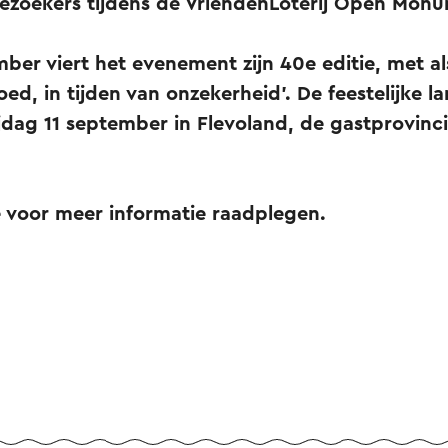
bezoekers tijdens de VriendenLoterij Open Mo
ber viert het evenement zijn 40e editie, met a
ed, in tijden van onzekerheid’. De feestelijke l
ijdag 11 september in Flevoland, de gastprovinci
e voor meer informatie raadplegen.