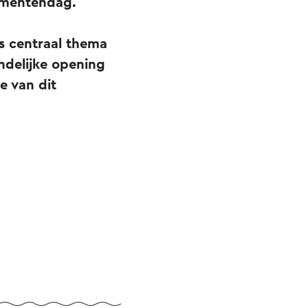
numentendag.
ls centraal thema
andelijke opening
e van dit