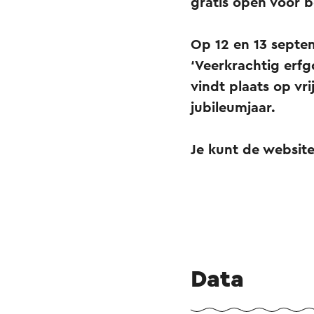
gratis open voor 
Op 12 en 13 septem
‘Veerkrachtig erfgo
vindt plaats op vr
jubileumjaar.
Je kunt de websit
Data