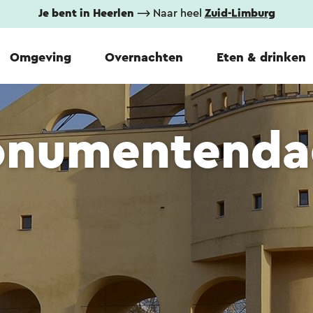
Je bent in Heerlen
⟶ Naar heel
Zuid-Limburg
Omgeving
Overnachten
Eten & drinken
onumentenda