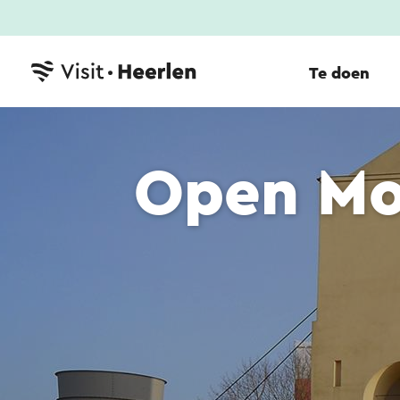
Te doen
Open M