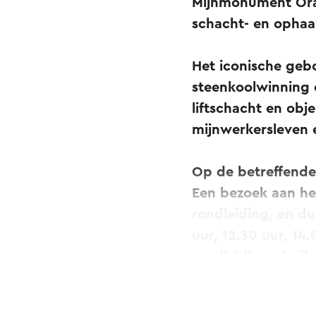
Mijnmonument Oran
schacht- en opha
Het iconische geb
steenkoolwinning 
liftschacht en obje
mijnwerkersleven 
Op de betreffende
Een bezoek aan he
rondleiding, en du
uur, 12.30 uur, 14
rondleiding afwijk
Tickets voor Open 