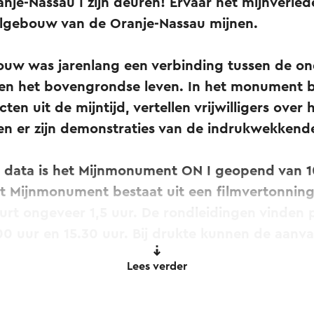
je-Nassau I zijn deuren!
Ervaar het mijnverlede
algebouw van de Oranje-Nassau mijnen.
ouw was jarenlang een verbinding tussen de o
en het bovengrondse leven. In het monument 
cten uit de mijntijd, vertellen vrijwilligers ove
en er zijn demonstraties van de indrukwekken
 data is het Mijnmonument ON I geopend van 10
t Mijnmonument bestaat uit een filmvertonning
urt ongeveer 1,5 uur. De rondleidingen vinden 
.00 uur en 15.30 uur. Bij drukte kunnen de aanv
en.
Lees verder
Schacht kosten € 15,- per persoon en kinderen t