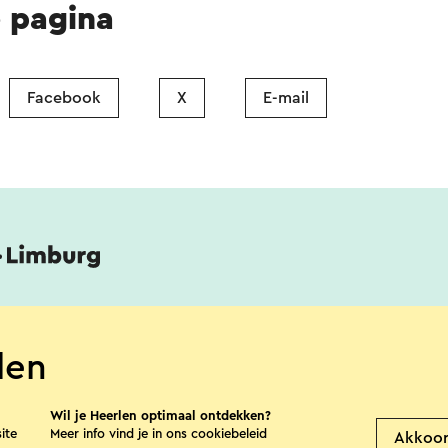
e pagina
Facebook
X
E-mail
tigingenoverzicht
Over ons
len
Wil je Heerlen optimaal ontdekken?
ite
Meer info vind je in ons
cookiebeleid
Akkoo