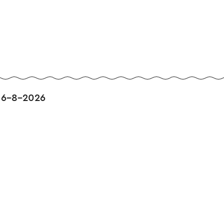
t geeft tot een maand na aankoopdatum ook toe
seum (Dr. Poelsstraat 29, Heerlen). Deze combi
alie of aan de balie van het Mijnmonument.
16-8-2026