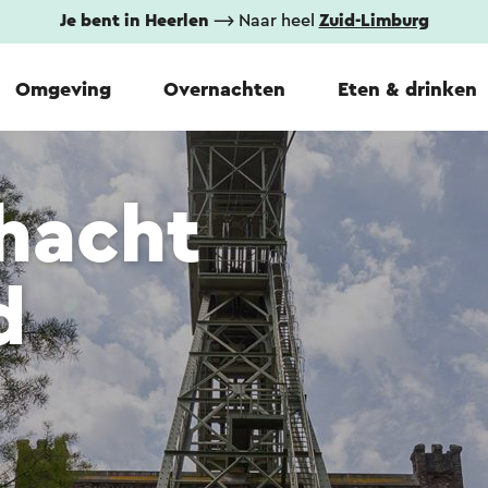
Je bent in Heerlen
⟶ Naar heel
Zuid-Limburg
Omgeving
Overnachten
Eten & drinken
hacht
d