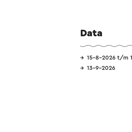
gratis. Een ticke
Nederlands Mijnmu
je aan de museumb
Data
15-8-2026 t/m 
13-9-2026