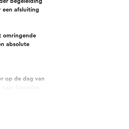
der begeleiding
 een afsluiting
het omringende
en absolute
ur op de dag van
al naar beneden
en 30 augustus.