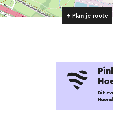
→ Plan je route
Pin
Ho
Dit ev
Hoens