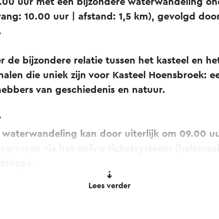
0.00 uur met een bijzondere waterwandeling on
ang: 10.00 uur | afstand: 1,5 km), gevolgd door
.
er de bijzondere relatie tussen het kasteel en 
alen die uniek zijn voor Kasteel Hoensbroek: e
hebbers van geschiedenis en natuur.
?
waterwandeling kan door uiterlijk om 09.00 u
serveren via het online ticketsysteem (helema
etshop).
Lees verder
 is te reserveren op de volgende data: 31 mei 