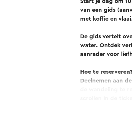
Start je dag om 1
van een gids (aanv
met koffie en vlaai
De gids vertelt ov
water. Ontdek verh
aanrader voor lief
Hoe te reserveren
Deelnemen aan de 
de wandeling te re
scrollen in de tick
De waterwandeling