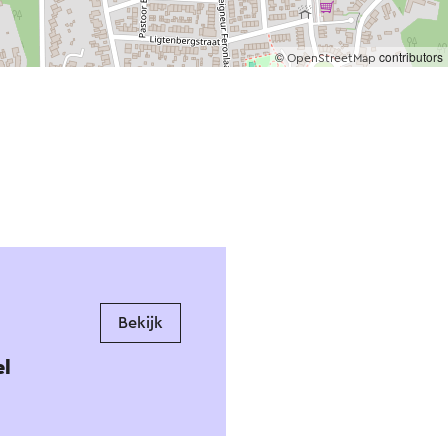
©
contributors
OpenStreetMap
Bekijk
el