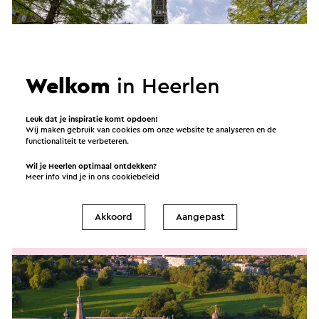
Welkom
in Heerlen
Leuk dat je inspiratie komt opdoen!
Wij maken gebruik van cookies om onze website te analyseren en de
functionaliteit te verbeteren.
Open Schacht Weekend
Wil je Heerlen optimaal ontdekken?
Meerdere data beschikbaar
Meer info vind je in ons
cookiebeleid
Heerlen
Akkoord
Aangepast
Rondleiding