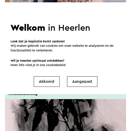
Welkom
in Heerlen
Leuk dat je inspiratie komt opdoen!
Wij maken gebruik van cookies om onze website te analyseren en de
functionaliteit te verbeteren.
Staken & Straf: mijnwerkers in bezetting en
bevrijding
Wil je Heerlen optimaal ontdekken?
Meer info vind je in ons
cookiebeleid
7-8-2026 t/m 25-10-2026
Heerlen
Akkoord
Aangepast
Tentoonstelling