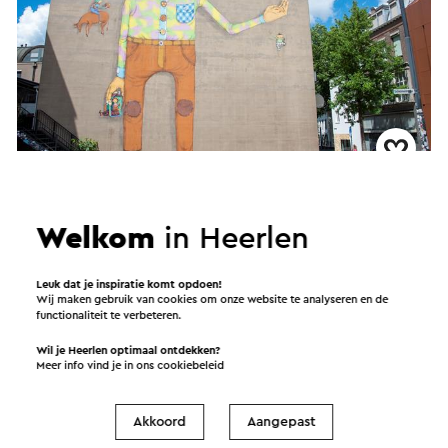
Street Art Tour Heerlen
→
Duur 1,5 uur
•
Prijs € 8,75 per persoon.
Welkom
in Heerlen
Heerlen
Leuk dat je inspiratie komt opdoen!
Wij maken gebruik van cookies om onze website te analyseren en de
functionaliteit te verbeteren.
Rondleiding
Wil je Heerlen optimaal ontdekken?
Meer info vind je in ons
cookiebeleid
Akkoord
Aangepast