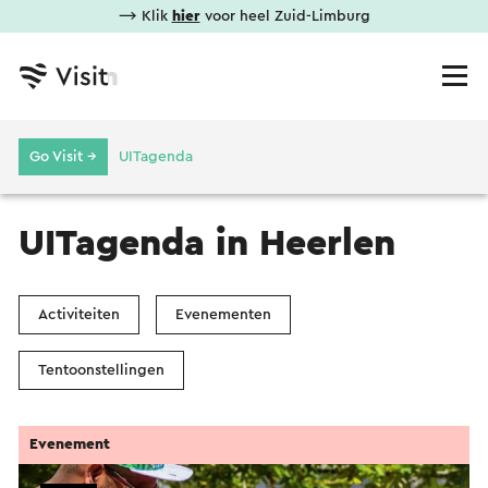
⟶ Klik
hier
voor heel Zuid-Limburg
Go Visit →
UITagenda
UITagenda in Heerlen
Activiteiten
Evenementen
Tentoonstellingen
Evenement