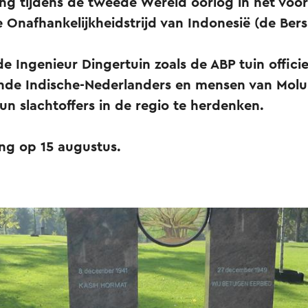
ing tijdens de tweede Wereld oorlog in het voo
e Onafhankelijkheidstrijd van Indonesië (de Ber
 Ingenieur Dingertuin zoals de ABP tuin officie
ijnde Indische-Nederlanders en mensen van Molu
n slachtoffers in de regio te herdenken.
ing op 15 augustus.