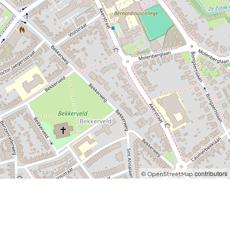
©
contributors
OpenStreetMap