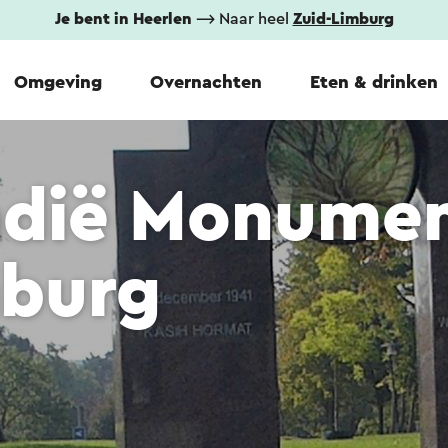
Je bent in Heerlen
⟶ Naar heel
Zuid-Limburg
Omgeving
Overnachten
Eten & drinken
Indië Monume
mburg