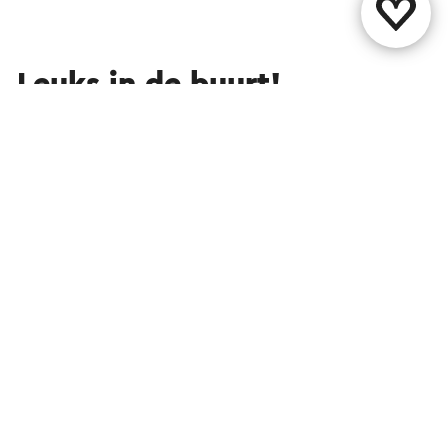
Leuks in de buurt!
Accommodaties
Attracties
Eten en drinken
Bed & Breakfast