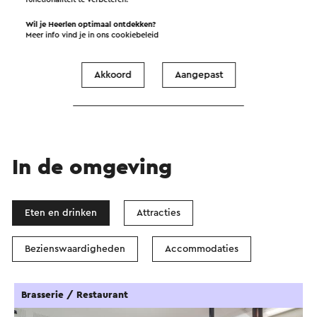
Wil je Heerlen optimaal ontdekken?
Meer info vind je in ons
cookiebeleid
Start de route
©
contributors
OpenStreetMap
Akkoord
Aangepast
Filters tonen
In de omgeving
Eten en drinken
Attracties
Bezienswaardigheden
Accommodaties
Brasserie / Restaurant