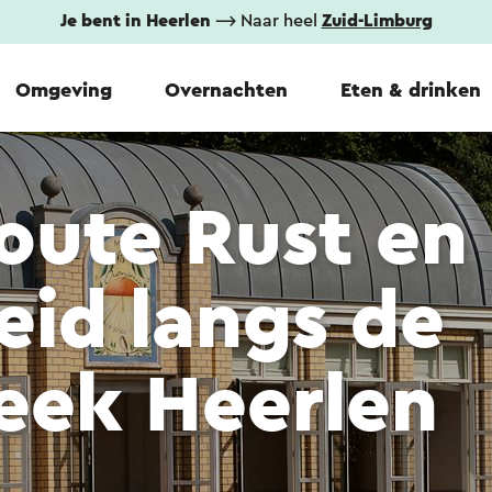
Je bent in Heerlen
⟶ Naar heel
Zuid-Limburg
Omgeving
Overnachten
Eten & drinken
oute Rust en
id langs de
eek Heerlen