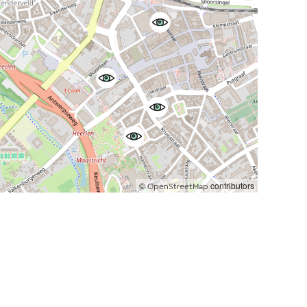
©
contributors
OpenStreetMap