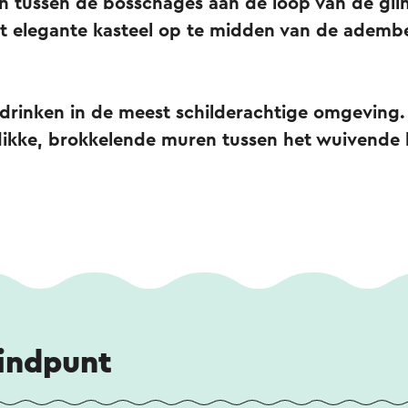
en tussen de bosschages aan de loop van de gli
dit elegante kasteel op te midden van de ade
e drinken in de meest schilderachtige omgeving
dikke, brokkelende muren tussen het wuivende
eindpunt